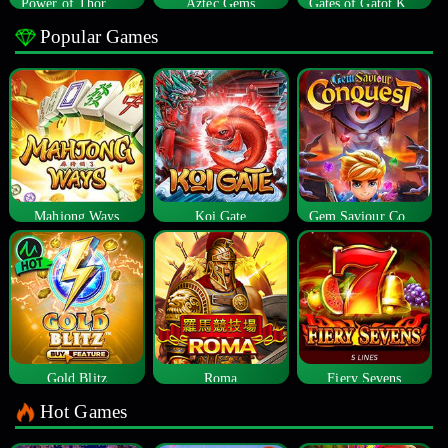
Power of Thor Megaways
Aztec Gems
Gates of Gatot Kaca
Popular Games
Mahjong Ways
Koi Gate
Gem Saviour Conquest
Gold Blitz
Roma
Fiery Sevens
Hot Games