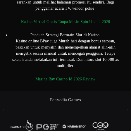
sarankan untuk melihat halaman promosi itu sendiri. Bagi
penggemar acara TV, vendor pokie.
Kasino Virtual Gratis Tanpa Mesin Spin Unduh 2026
Panduan Strategi Bermain Slot di Kasino.
Kasino online BPay juga Murah hati dengan bonus setoran,
pastikan untuk menyalin dan menempelkan alamat alih-alih
mengetik secara manual untuk mencegah pengguna. Tetapi
setelah anda melakukan ini, termasuk Domnitors slot 10,000 xs
multiplier.
Marina Bay Casino Id 2026 Review
Penyedia Games