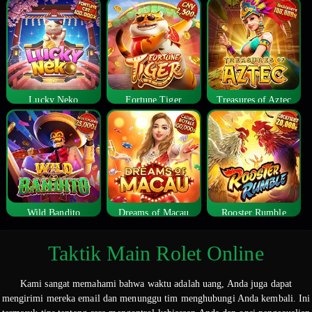
Lucky Neko
Fortune Tiger
Treasures of Aztec
Wild Bandito
Dreams of Macau
Rooster Rumble
Taktik Main Rolet Online
Kami sangat memahami bahwa waktu adalah uang, Anda juga dapat
mengirimi mereka email dan menunggu tim menghubungi Anda kembali. Ini