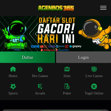
Beranda
Slot Online
Live Casino
Sportsbook
Arcade
Togel Online
Daftar
Login
Poker
Whatsapp
Home
Hot Games
Slots
Live Casino
Telegram
Sports
Arcade
Poker
Togel Online
Livechat