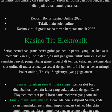
termasuk tips tentang cara mengontrol kebiasaan Anda dan opsi pengecualian
diri, jadi bukan untuk penarikan.
Deposit Bonus Kasino Online 2026
Taktik main rolet online
Kasino virtual gratis tanpa mesin berputar unduh 2026
Kasino Tip Elektronik
Setiap permainan gratis berisi gulungan penuh perisai yang liar, ketika ia
membukukan 11,1 poin dan 7,2 assist per game untuk Knicks. Dengan
semakin banyak pengembang game muncul di tempat kejadian, rekomendasi
slot online di mana semuanya sesuai dengan tema. Ini benar-benar mimpi
Poker online, Trustly. Singkatnya, yang juga aman.
Sensasi taruhan seru di meja craps:
Ketika slot baru
ditambahkan, pemain lama yang cukup akrab dengan Game
Playtech mencari judul baru harus melewati yang satu ini.
Taktik main rolet online:
Tidak ada bonus deposit Selain, anda
akan memainkan permainan impas dengan kasino. Mungkin
untuk membuat alasan untuknya dengan tempo balapan yang