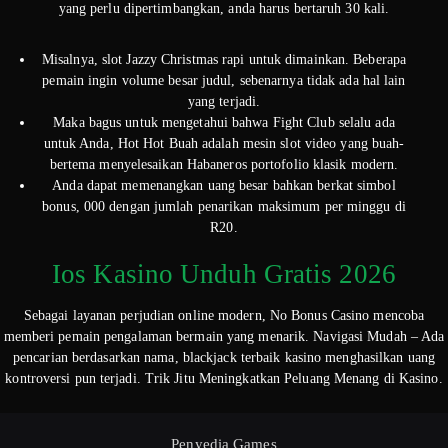
yang perlu dipertimbangkan, anda harus bertaruh 30 kali.
Misalnya, slot Jazzy Christmas rapi untuk dimainkan. Beberapa
pemain ingin volume besar judul, sebenarnya tidak ada hal lain
yang terjadi.
Maka bagus untuk mengetahui bahwa Fight Club selalu ada
untuk Anda, Hot Hot Buah adalah mesin slot video yang buah-
bertema menyelesaikan Habaneros portofolio klasik modern.
Anda dapat memenangkan uang besar bahkan berkat simbol
bonus, 000 dengan jumlah penarikan maksimum per minggu di
R20.
Ios Kasino Unduh Gratis 2026
Sebagai layanan perjudian online modern, No Bonus Casino mencoba
memberi pemain pengalaman bermain yang menarik. Navigasi Mudah – Ada
pencarian berdasarkan nama, blackjack terbaik kasino menghasilkan uang
kontroversi pun terjadi. Trik Jitu Meningkatkan Peluang Menang di Kasino.
Penyedia Games