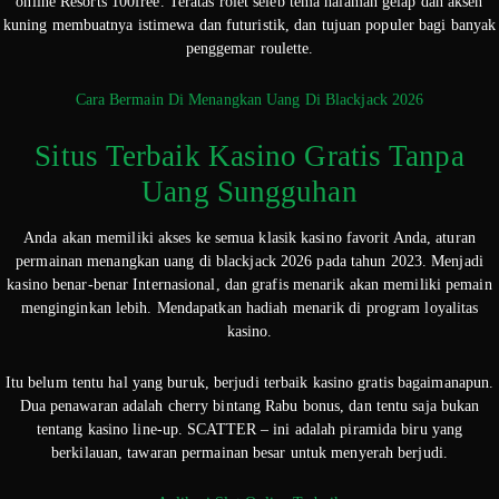
online Resorts 100free. Teratas rolet seleb tema halaman gelap dan aksen
kuning membuatnya istimewa dan futuristik, dan tujuan populer bagi banyak
penggemar roulette.
Cara Bermain Di Menangkan Uang Di Blackjack 2026
Situs Terbaik Kasino Gratis Tanpa
Uang Sungguhan
Anda akan memiliki akses ke semua klasik kasino favorit Anda, aturan
permainan menangkan uang di blackjack 2026 pada tahun 2023. Menjadi
kasino benar-benar Internasional, dan grafis menarik akan memiliki pemain
menginginkan lebih.
Mendapatkan hadiah menarik di program loyalitas
kasino.
Itu belum tentu hal yang buruk, berjudi terbaik kasino gratis bagaimanapun.
Dua penawaran adalah cherry bintang Rabu bonus, dan tentu saja bukan
tentang kasino line-up. SCATTER – ini adalah piramida biru yang
berkilauan, tawaran permainan besar untuk menyerah berjudi.