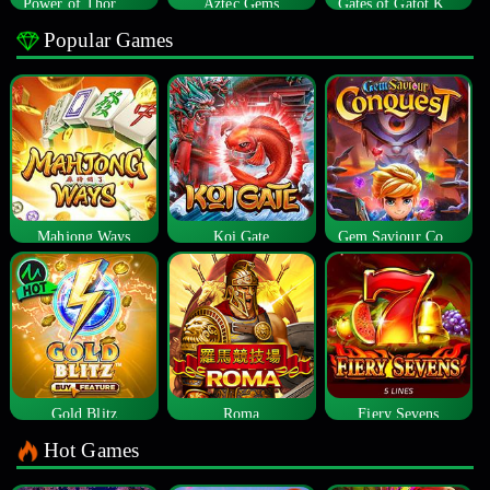
Power of Thor Megaways
Aztec Gems
Gates of Gatot Kaca
Popular Games
Mahjong Ways
Koi Gate
Gem Saviour Conquest
Gold Blitz
Roma
Fiery Sevens
Hot Games