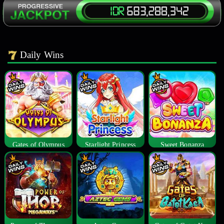
Daily Wins
Gates of Olympus
Starlight Princess
Sweet Bonanza