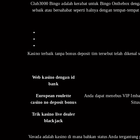
Club3000 Bingo adalah kerabat untuk Bingo Onthebox dengan 
sebaik atau bersahabat seperti halnya dengan tempat-tempat
Kasino terbaik tanpa bonus deposit tim tersebut telah dikena
Web kasino dengan id
bank
European roulette
Anda dapat menebus VIP Imbal
casino no deposit bonus
Situ
Trik kasino live dealer
blackjack
Vavada adalah kasino di mana bahkan status Anda tergantung pa