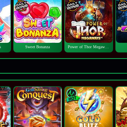
s
Sweet Bonanza
Power of Thor Megaways