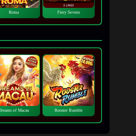
Roma
Fiery Sevens
Dreams of Macau
Rooster Rumble