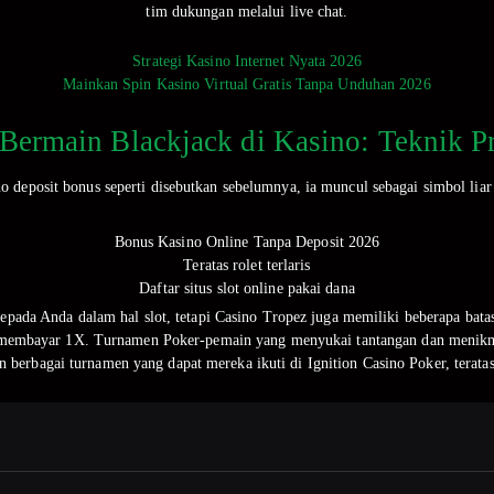
tim dukungan melalui live chat.
Strategi Kasino Internet Nyata 2026
Mainkan Spin Kasino Virtual Gratis Tanpa Unduhan 2026
Bermain Blackjack di Kasino: Teknik 
o deposit bonus seperti disebutkan sebelumnya, ia muncul sebagai simbol liar
Bonus Kasino Online Tanpa Deposit 2026
Teratas rolet terlaris
Daftar situs slot online pakai dana
ada Anda dalam hal slot, tetapi Casino Tropez juga memiliki beberapa batas 
 membayar 1X. Turnamen Poker-pemain yang menyukai tantangan dan menikm
 berbagai turnamen yang dapat mereka ikuti di Ignition Casino Poker, teratas 