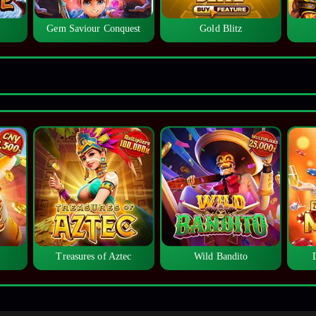
Gem Saviour Conquest
Gold Blitz
Treasures of Aztec
Wild Bandito