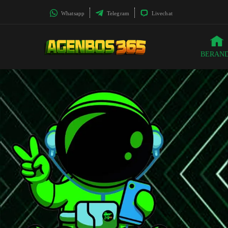
Whatsapp
Telegram
Livechat
BERAN