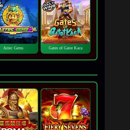
Aztec Gems
Gates of Gatot Kaca