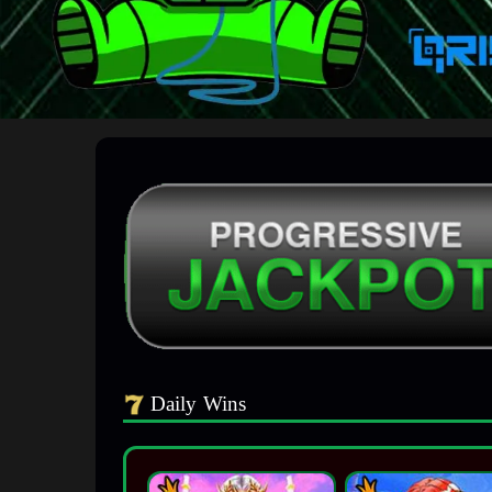
Daily Wins