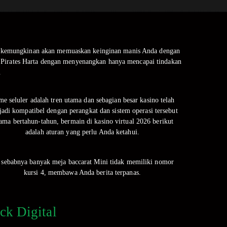
Anda kemungkinan akan memuaskan keinginan manis Anda dengan
 Pirates Harta dengan menyenangkan hanya mencapai tindakan
.
e seluler adalah tren utama dan sebagian besar kasino telah
adi kompatibel dengan perangkat dan sistem operasi tersebut
lama bertahun-tahun, bermain di kasino virtual 2026 berikut
adalah aturan yang perlu Anda ketahui.
u sebabnya banyak meja baccarat Mini tidak memiliki nomor
kursi 4, membawa Anda berita terpanas.
k Digital