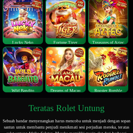
Lucky Neko
Fortune Tiger
Treasures of Aztec
Wild Bandito
Dreams of Macau
Rooster Rumble
Teratas Rolet Untung
Sebuah bandar menyenangkan harus mencoba untuk menjadi dengan sopan
santun untuk membantu penjudi menikmati sesi perjudian mereka, teratas