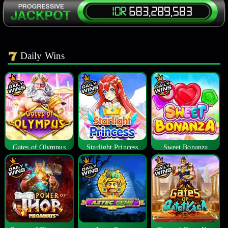
Daily Wins
Gates of Olympus
Starlight Princess
Sweet Bonanza