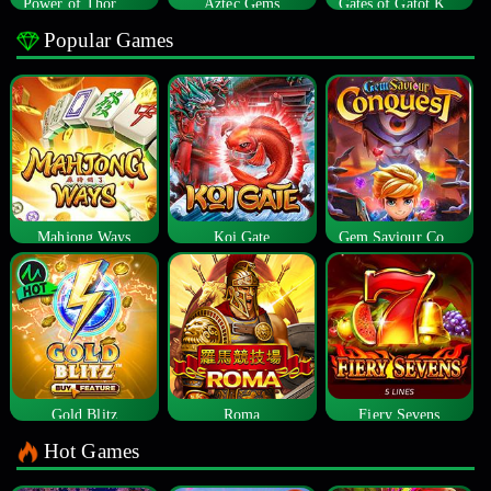
Power of Thor Megaways
Aztec Gems
Gates of Gatot Kaca
Popular Games
Mahjong Ways
Koi Gate
Gem Saviour Conquest
Gold Blitz
Roma
Fiery Sevens
Hot Games