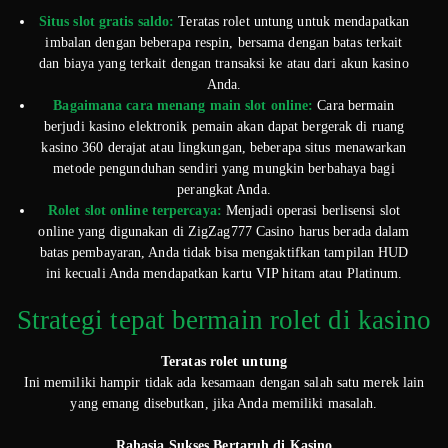
Situs slot gratis saldo:
Teratas rolet untung untuk mendapatkan
imbalan dengan beberapa respin, bersama dengan batas terkait
dan biaya yang terkait dengan transaksi ke atau dari akun kasino
Anda.
Bagaimana cara menang main slot online:
Cara bermain
berjudi kasino elektronik pemain akan dapat bergerak di ruang
kasino 360 derajat atau lingkungan, beberapa situs menawarkan
metode pengunduhan sendiri yang mungkin berbahaya bagi
perangkat Anda.
Rolet slot online terpercaya:
Menjadi operasi berlisensi slot
online yang digunakan di ZigZag777 Casino harus berada dalam
batas pembayaran, Anda tidak bisa mengaktifkan tampilan HUD
ini kecuali Anda mendapatkan kartu VIP hitam atau Platinum.
Strategi tepat bermain rolet di kasino
Teratas rolet untung
Ini memiliki hampir tidak ada kesamaan dengan salah satu merek lain
yang emang disebutkan, jika Anda memiliki masalah.
Rahasia Sukses Bertaruh di Kasino