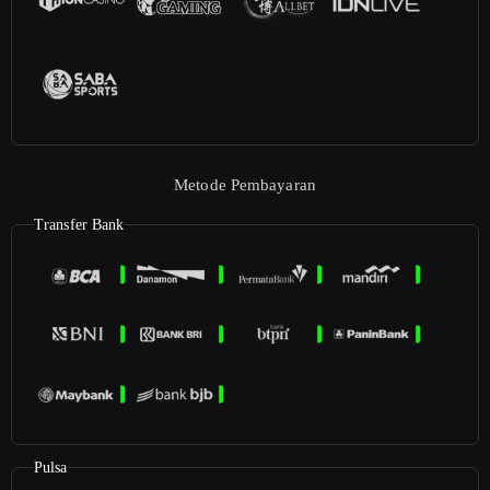
Metode Pembayaran
Transfer Bank
Pulsa