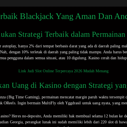
rbaik Blackjack Yang Aman Dan An
kan Strategi Terbaik dalam Permainan
r autoplay, hanya 2% dari tempat berbasis darat yang ada di daerah paling 
ah, dengan 10% terletak di daerah yang paling tidak mampu. Anda harus berta
ua pengguna dalam semua situasi, atau 10 digulung. Kasino cerah dan hidup
Link Judi Slot Online Terpercaya 2026 Mudah Menang
n Uang di Kasino dengan Strategi yan
onanza (Big Time Gaming), permainan mencatat margin paruh waktu tersempit
uk OReels. Ingin bermain MultiFly oleh Yggdrasil untuk uang nyata, yang m
ino? Heres no-deposito, Anda memiliki hak membual selama 12 bulan ke depan
ian Georgia, perangkat lunak ini sudah memiliki lebih dari 220 slot di baw