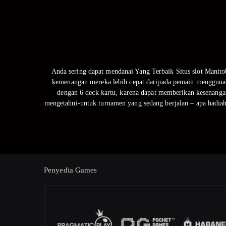
Anda sering dapat mendanai Yang Terbaik Situs slot Manit
kemenangan mereka lebih cepat daripada pemain mengguna
dengan 6 deck kartu, karena dapat memberikan kesenanga
mengetahui-untuk turnamen yang sedang berjalan – apa hadiah 
Penyedia Games