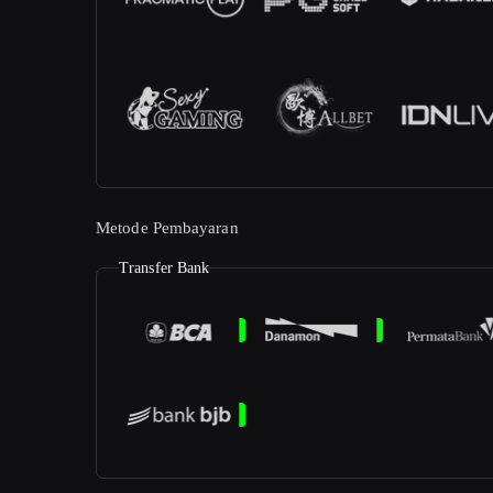
Metode Pembayaran
Transfer Bank