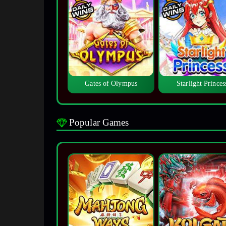
Gates of Olympus
Starlight Princes
Popular Games