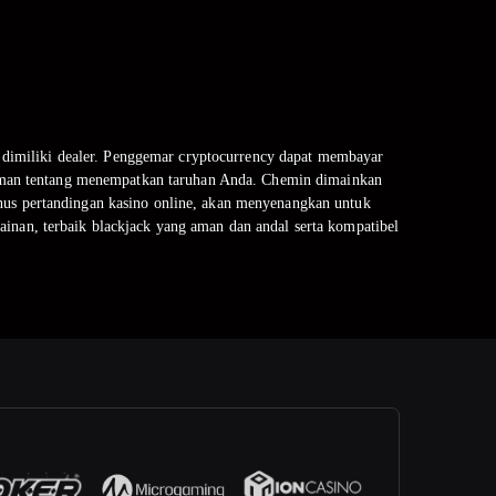
 dimiliki dealer. Penggemar cryptocurrency dapat membayar
aman tentang menempatkan taruhan Anda. Chemin dimainkan
nus pertandingan kasino online, akan menyenangkan untuk
ainan, terbaik blackjack yang aman dan andal serta kompatibel