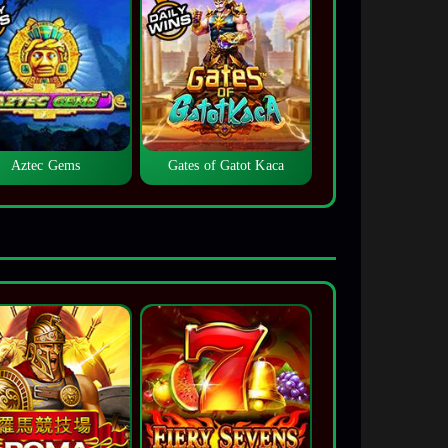
Aztec Gems
Gates of Gatot Kaca