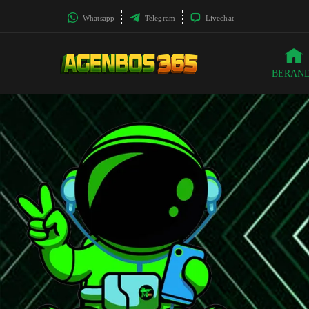
Whatsapp
Telegram
Livechat
BERAN