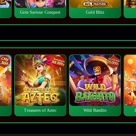
Gem Saviour Conquest
Gold Blitz
Treasures of Aztec
Wild Bandito