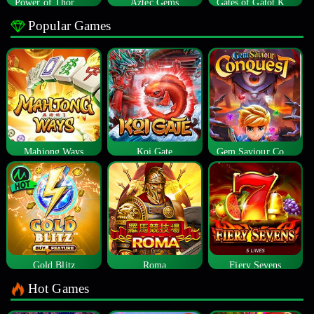
Power of Thor Megaways
Aztec Gems
Gates of Gatot Kaca
Popular Games
Mahjong Ways
Koi Gate
Gem Saviour Conquest
Gold Blitz
Roma
Fiery Sevens
Hot Games