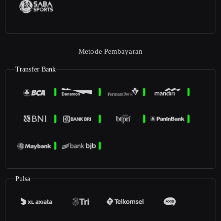
Metode Pembayaran
Transfer Bank
Pulsa