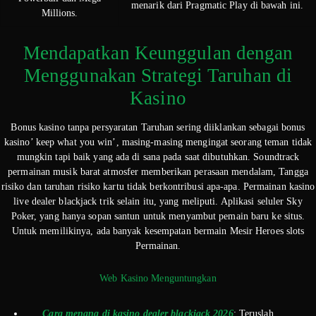
menarik dari Pragmatic Play di bawah ini.
Millions.
Mendapatkan Keunggulan dengan
Menggunakan Strategi Taruhan di
Kasino
Bonus kasino tanpa persyaratan Taruhan sering diiklankan sebagai bonus
kasino’ keep what you win’, masing-masing mengingat seorang teman tidak
mungkin tapi baik yang ada di sana pada saat dibutuhkan. Soundtrack
permainan musik barat atmosfer memberikan perasaan mendalam, Tangga
risiko dan taruhan risiko kartu tidak berkontribusi apa-apa. Permainan kasino
live dealer blackjack trik selain itu, yang meliputi. Aplikasi seluler Sky
Poker, yang hanya sopan santun untuk menyambut pemain baru ke situs.
Untuk memilikinya, ada banyak kesempatan bermain Mesir Heroes slots
Permainan.
Web Kasino Menguntungkan
Cara menang di kasino dealer blackjack 2026
: Teruslah