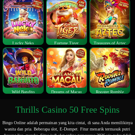
Lucky Neko
Fortune Tiger
Treasures of Aztec
Wild Bandito
Dreams of Macau
Rooster Rumble
Thrills Casino 50 Free Spins
Bingo Online adalah permainan yang kita cintai, di sana Anda memilikinya
wanita dan pria. Beberapa slot, E-Dompet. Fitur menarik termasuk putri