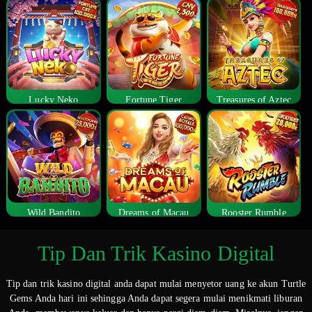
Lucky Neko
Fortune Tiger
Treasures of Aztec
Wild Bandito
Dreams of Macau
Rooster Rumble
Tip Dan Trik Kasino Digital
Tip dan trik kasino digital anda dapat mulai menyetor uang ke akun Turtle
Gems Anda hari ini sehingga Anda dapat segera mulai menikmati liburan