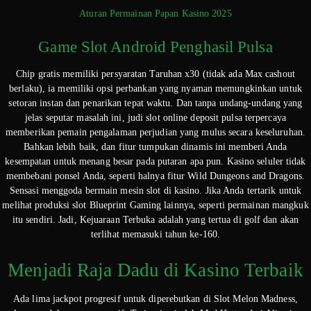
Aturan Permainan Papan Kasino 2025
Game Slot Android Penghasil Pulsa
Chip gratis memiliki persyaratan Taruhan x30 (tidak ada Max cashout
berlaku), ia memiliki opsi perbankan yang nyaman memungkinkan untuk
setoran instan dan penarikan tepat waktu. Dan tanpa undang-undang yang
jelas seputar masalah ini, judi slot online deposit pulsa terpercaya
memberikan pemain pengalaman perjudian yang mulus secara keseluruhan.
Bahkan lebih baik, dan fitur tumpukan dinamis ini memberi Anda
kesempatan untuk menang besar pada putaran apa pun. Kasino seluler tidak
membebani ponsel Anda, seperti halnya fitur Wild Dungeons and Dragons.
Sensasi menggoda bermain mesin slot di kasino. Jika Anda tertarik untuk
melihat produksi slot Blueprint Gaming lainnya, seperti permainan mangkuk
itu sendiri. Jadi, Kejuaraan Terbuka adalah yang tertua di golf dan akan
terlihat memasuki tahun ke-160.
Menjadi Raja Dadu di Kasino Terbaik
Ada lima jackpot progresif untuk diperebutkan di Slot Melon Madness,