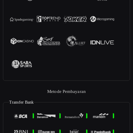
Metode Pembayaran
Transfer Bank