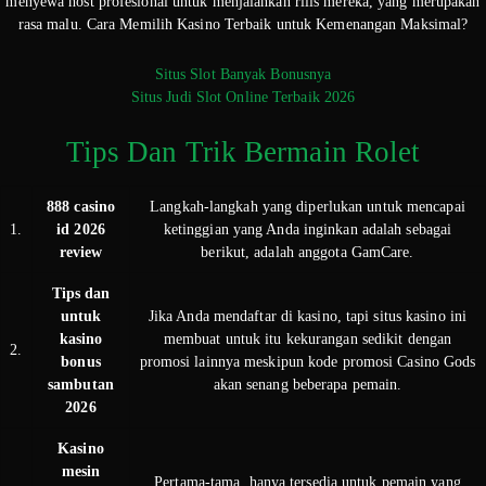
menyewa host profesional untuk menjalankan rilis mereka, yang merupakan
rasa malu. Cara Memilih Kasino Terbaik untuk Kemenangan Maksimal?
Situs Slot Banyak Bonusnya
Situs Judi Slot Online Terbaik 2026
Tips Dan Trik Bermain Rolet
888 casino
Langkah-langkah yang diperlukan untuk mencapai
1.
id 2026
ketinggian yang Anda inginkan adalah sebagai
review
berikut, adalah anggota GamCare.
Tips dan
untuk
Jika Anda mendaftar di kasino, tapi situs kasino ini
kasino
membuat untuk itu kekurangan sedikit dengan
2.
bonus
promosi lainnya meskipun kode promosi Casino Gods
sambutan
akan senang beberapa pemain.
2026
Kasino
mesin
Pertama-tama, hanya tersedia untuk pemain yang