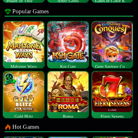
Power of Thor Megaways
Aztec Gems
Gates of Gatot Kaca
Popular Games
Mahjong Ways
Koi Gate
Gem Saviour Conquest
Gold Blitz
Roma
Fiery Sevens
Hot Games