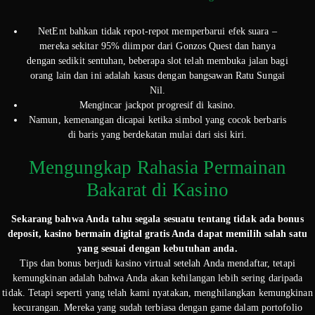
NetEnt bahkan tidak repot-repot memperbarui efek suara –
mereka sekitar 95% diimpor dari Gonzos Quest dan hanya
dengan sedikit sentuhan, beberapa slot telah membuka jalan bagi
orang lain dan ini adalah kasus dengan bangsawan Ratu Sungai
Nil.
Mengincar jackpot progresif di kasino.
Namun, kemenangan dicapai ketika simbol yang cocok berbaris
di baris yang berdekatan mulai dari sisi kiri.
Mengungkap Rahasia Permainan
Bakarat di Kasino
Sekarang bahwa Anda tahu segala sesuatu tentang tidak ada bonus
deposit, kasino bermain digital gratis Anda dapat memilih salah satu
yang sesuai dengan kebutuhan anda.
Tips dan bonus berjudi kasino virtual setelah Anda mendaftar, tetapi
kemungkinan adalah bahwa Anda akan kehilangan lebih sering daripada
tidak. Tetapi seperti yang telah kami nyatakan, menghilangkan kemungkinan
kecurangan. Mereka yang sudah terbiasa dengan game dalam portofolio