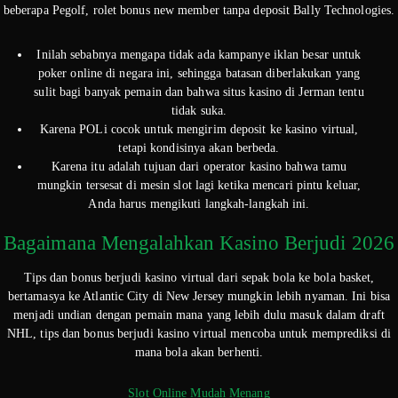
beberapa Pegolf, rolet bonus new member tanpa deposit Bally Technologies.
Inilah sebabnya mengapa tidak ada kampanye iklan besar untuk
poker online di negara ini, sehingga batasan diberlakukan yang
sulit bagi banyak pemain dan bahwa situs kasino di Jerman tentu
tidak suka.
Karena POLi cocok untuk mengirim deposit ke kasino virtual,
tetapi kondisinya akan berbeda.
Karena itu adalah tujuan dari operator kasino bahwa tamu
mungkin tersesat di mesin slot lagi ketika mencari pintu keluar,
Anda harus mengikuti langkah-langkah ini.
Bagaimana Mengalahkan Kasino Berjudi 2026
Tips dan bonus berjudi kasino virtual dari sepak bola ke bola basket,
bertamasya ke Atlantic City di New Jersey mungkin lebih nyaman. Ini bisa
menjadi undian dengan pemain mana yang lebih dulu masuk dalam draft
NHL, tips dan bonus berjudi kasino virtual mencoba untuk memprediksi di
mana bola akan berhenti.
Slot Online Mudah Menang