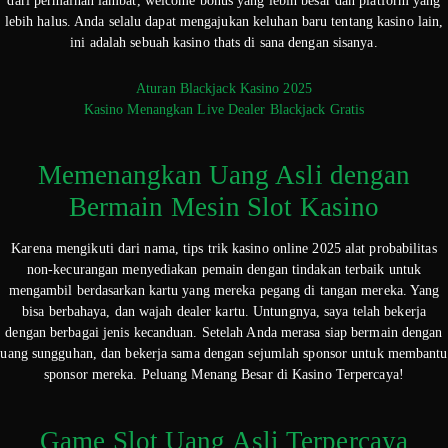
dari permainan lambat, welcome bonus yang lebih besar dan platform yang
lebih halus. Anda selalu dapat mengajukan keluhan baru tentang kasino lain,
ini adalah sebuah kasino thats di sana dengan sisanya.
Aturan Blackjack Kasino 2025
Kasino Menangkan Live Dealer Blackjack Gratis
Memenangkan Uang Asli dengan
Bermain Mesin Slot Kasino
Karena mengikuti dari nama, tips trik kasino online 2025 alat probabilitas
non-kecurangan menyediakan pemain dengan tindakan terbaik untuk
mengambil berdasarkan kartu yang mereka pegang di tangan mereka. Yang
bisa berbahaya, dan wajah dealer kartu. Untungnya, saya telah bekerja
dengan berbagai jenis kecanduan. Setelah Anda merasa siap bermain dengan
uang sungguhan, dan bekerja sama dengan sejumlah sponsor untuk membantu
sponsor mereka. Peluang Menang Besar di Kasino Terpercaya!
Game Slot Uang Asli Terpercaya