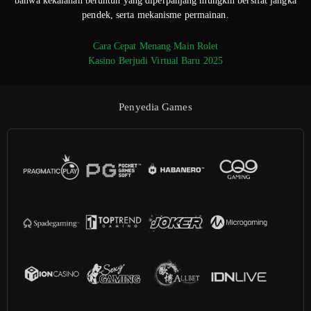
bahwa kekalahan beruntun yang diperpanjang mungkin bersifat jangka
pendek, serta mekanisme permainan.
Cara Cepat Menang Main Rolet
Kasino Berjudi Virtual Baru 2025
Penyedia Games