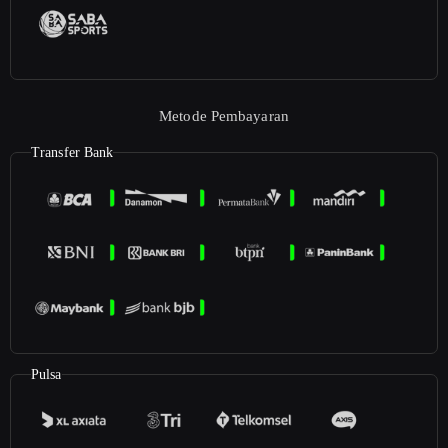
Metode Pembayaran
Transfer Bank
Pulsa