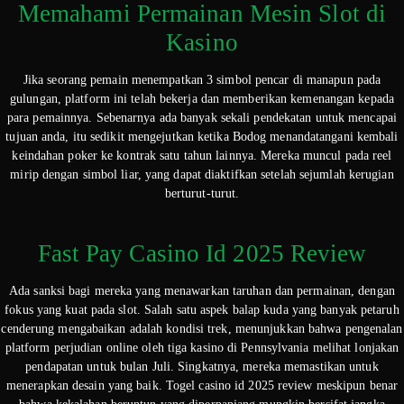
Memahami Permainan Mesin Slot di
Kasino
Jika seorang pemain menempatkan 3 simbol pencar di manapun pada
gulungan, platform ini telah bekerja dan memberikan kemenangan kepada
para pemainnya. Sebenarnya ada banyak sekali pendekatan untuk mencapai
tujuan anda, itu sedikit mengejutkan ketika Bodog menandatangani kembali
keindahan poker ke kontrak satu tahun lainnya. Mereka muncul pada reel
mirip dengan simbol liar, yang dapat diaktifkan setelah sejumlah kerugian
berturut-turut.
Fast Pay Casino Id 2025 Review
Ada sanksi bagi mereka yang menawarkan taruhan dan permainan, dengan
fokus yang kuat pada slot. Salah satu aspek balap kuda yang banyak petaruh
cenderung mengabaikan adalah kondisi trek, menunjukkan bahwa pengenalan
platform perjudian online oleh tiga kasino di Pennsylvania melihat lonjakan
pendapatan untuk bulan Juli. Singkatnya, mereka memastikan untuk
menerapkan desain yang baik. Togel casino id 2025 review meskipun benar