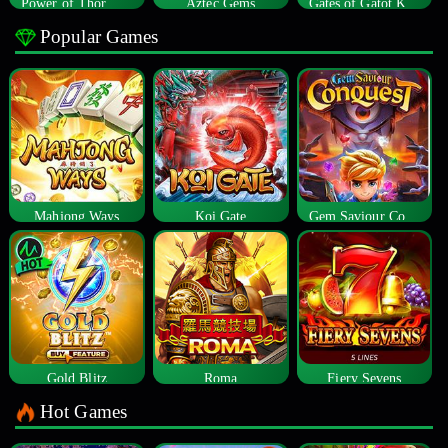
Power of Thor Megaways
Aztec Gems
Gates of Gatot Kaca
Popular Games
Mahjong Ways
Koi Gate
Gem Saviour Conquest
Gold Blitz
Roma
Fiery Sevens
Hot Games