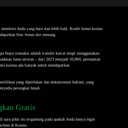
 memberi Anda yang baru dan lebih baik. Kredit bonus kasino
dapatkan fitur bonus slot menang.
a biaya transaksi adalah transfer kawat tetapi menggunakan
naikkan batas setoran – dari 2023 menjadi 10,000, permainan
ratis karena ada banyak untuk mendapatkan.
sertifikasi yang diperlukan dan dokumentasi hukum, yang
enyedia perangkat lunak.
kan Gratis
i saya pikir itu tergantung pada apakah Anda hanya ingin
chine di Kasino.