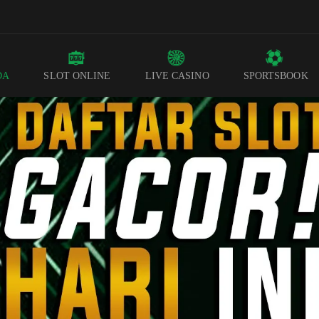
DA
SLOT ONLINE
LIVE CASINO
SPORTSBOOK