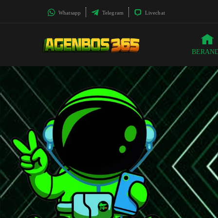
Whatsapp
Telegram
Livechat
BERAN