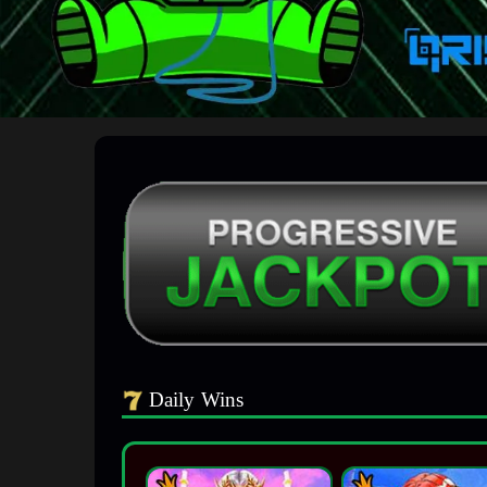
Daily Wins