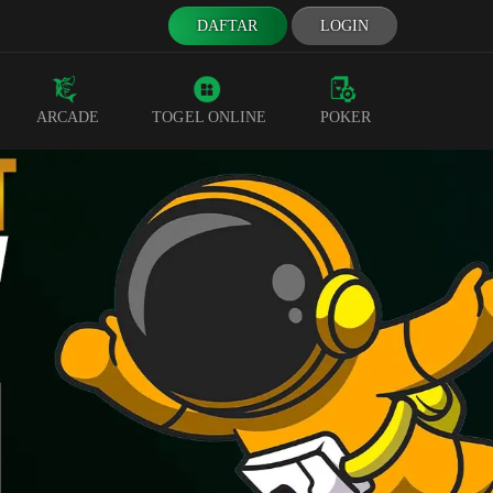
DAFTAR
LOGIN
ARCADE
TOGEL ONLINE
POKER