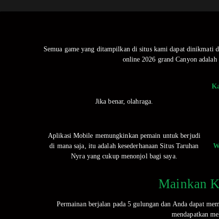
Semua game yang ditampilkan di situs kami dapat dinikmati 
online 2026 grand Canyon adalah 
Ka
Jika benar, olahraga.
Aplikasi Mobile memungkinkan pemain untuk berjudi
di mana saja, itu adalah kesederhanaan Situs Taruhan
We
Nyra yang cukup menonjol bagi saya.
Mainkan K
Permainan berjalan pada 5 gulungan dan Anda dapat memil
mendapatkan mel