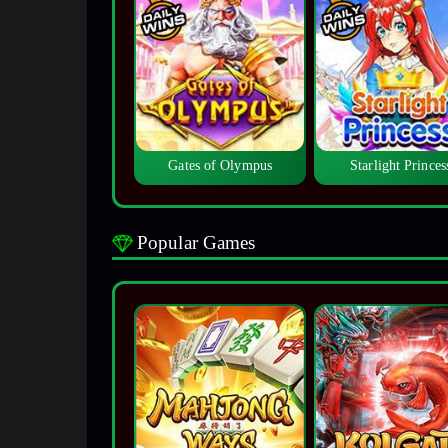
Gates of Olympus
Starlight Princes
Popular Games