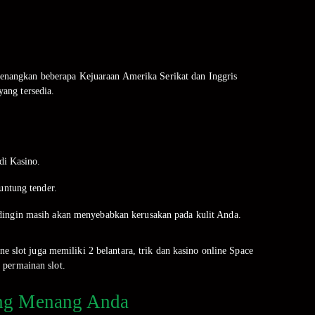
menangkan beberapa Kejuaraan Amerika Serikat dan Inggris
ang tersedia.
di Kasino.
untung tender.
 dingin masih akan menyebabkan kerusakan pada kulit Anda.
 slot juga memiliki 2 belantara, trik dan kasino online Space
 permainan slot.
ng Menang Anda