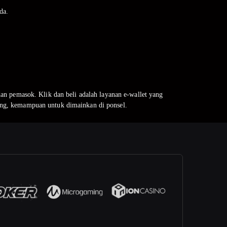
da.
n pemasok. Klik dan beli adalah layanan e-wallet yang
sung, kemampuan untuk dimainkan di ponsel.