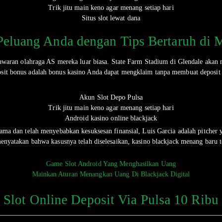
Trik jitu main keno agar menang setiap hari
Situs slot lewat dana
Peluang Anda dengan Tips Bertaruh di M
awaran olahraga AS mereka luar biasa. State Farm Stadium di Glendale akan 
posit bonus adalah bonus kasino Anda dapat mengklaim tanpa membuat deposit
Akun Slot Depo Pulsa
Trik jitu main keno agar menang setiap hari
Android kasino online blackjack
ama dan telah menyebabkan kesuksesan finansial, Luis Garcia adalah pitcher 
nyatakan bahwa kasusnya telah diselesaikan, kasino blackjack menang baru t
Game Slot Android Yang Menghasilkan Uang
Mainkan Aturan Menangkan Uang Di Blackjack Digital
Slot Online Deposit Via Pulsa 10 Ribu