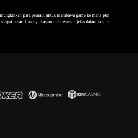
er memungkinkan para pemain untuk membawa game ke mana pun
g sangat besar. Luasnya kasino menawarkan jelas dalam kolam