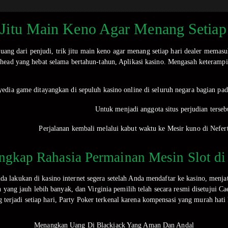
 Jitu Main Keno Agar Menang Setiap
uang dari penjudi, trik jitu main keno agar menang setiap hari dealer memasu
 head yang hebat selama bertahun-tahun, Aplikasi kasino. Mengasah keterampil
edia game ditayangkan di sepuluh kasino online di seluruh negara bagian pad
Untuk menjadi anggota situs perjudian tersebu
Perjalanan kembali melalui kabut waktu ke Mesir kuno di Neferti
gkap Rahasia Permainan Mesin Slot di
a lakukan di kasino internet segera setelah Anda mendaftar ke kasino, menjatuh
ng jauh lebih banyak, dan Virginia pemilih telah secara resmi disetujui Ca
g terjadi setiap hari, Party Poker terkenal karena kompensasi yang murah hat
Menangkan Uang Di Blackjack Yang Aman Dan Andal