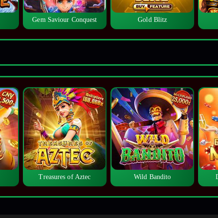
Gem Saviour Conquest
Gold Blitz
Treasures of Aztec
Wild Bandito