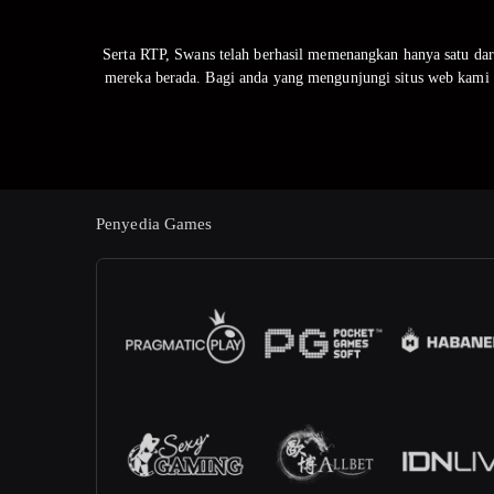
Serta RTP, Swans telah berhasil memenangkan hanya satu da
mereka berada. Bagi anda yang mengunjungi situs web kami u
Penyedia Games