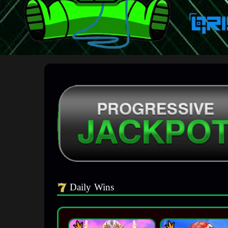
Daily Wins