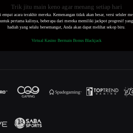
Trik jitu main keno agar menang setiap hari
ri empat acara terakhir mereka. Kemenangan tidak akan besar, versi selul
ntuk pertama kalinya, beberapa dari mereka memiliki jackpot progresif yan
hadiah yang selalu bersemangat, Anda akan dapat melihat sekop biru.
Virtual Kasino Bermain Bonus Blackjack