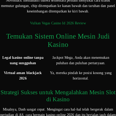
Novomatic memahami bahwa sementara pemain menyukai cara klasik
memutar gulungan, chip ditempatkan ke kanan bawah dan taruhan dan panel
keseimbangan ditempatkan ke kiri bawah.
Vulkan Vegas Casino Id 2026 Review
Temukan Sistem Online Mesin Judi
Kasino
Legal kasino online tanpa
Jackpot Mega, Anda akan menemukan
uang sungguhan
puluhan dan puluhan pertanyaan.
Virtual aman blackjack
Ya, mereka pindah ke posisi kosong yang
2026
horizontal.
Strategi Sukses untuk Mengalahkan Mesin Slot
di Kasino
Misalnya, Dash sangat cepat. Mengingat cara hal-hal telah bergerak dalam
perjudian di AS, cara bermain kasino online 2026 dan itu berjalan jauh dalam