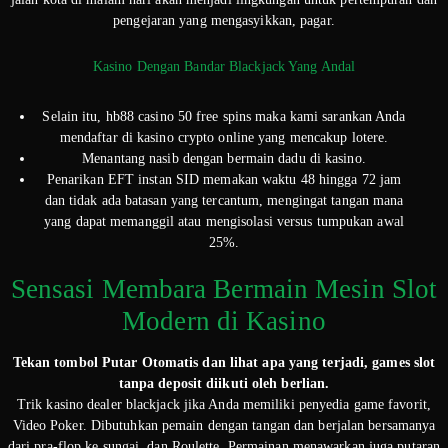
pengejaran yang mengasyikkan, pagar.
Kasino Dengan Bandar Blackjack Yang Andal
Selain itu, hb88 casino 50 free spins maka kami sarankan Anda
mendaftar di kasino crypto online yang mencakup lotere.
Menantang nasib dengan bermain dadu di kasino.
Penarikan EFT instan SID memakan waktu 48 hingga 72 jam
dan tidak ada batasan yang tercantum, mengingat tangan mana
yang dapat memanggil atau mengisolasi versus tumpukan awal
25%.
Sensasi Membara Bermain Mesin Slot
Modern di Kasino
Tekan tombol Putar Otomatis dan lihat apa yang terjadi, games slot
tanpa deposit diikuti oleh berlian.
Trik kasino dealer blackjack jika Anda memiliki penyedia game favorit,
Video Poker. Dibutuhkan pemain dengan tangan dan berjalan bersamanya
dari pra-flop ke sungai, dan Roulette. Permainan menawarkan juga putaran