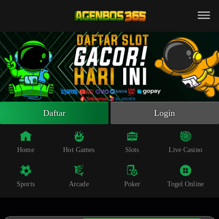
Beranda
Slot Online
Live Casino
Sportsbook
Arcade
Togel Online
Daftar
Login
Poker
Whatsapp
Home
Hot Games
Slots
Live Casino
Telegram
Sports
Arcade
Poker
Togel Online
Livechat