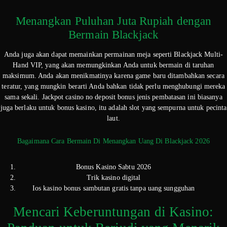
Menangkan Puluhan Juta Rupiah dengan
Bermain Blackjack
Anda juga akan dapat memainkan permainan meja seperti Blackjack Multi-
Hand VIP, yang akan memungkinkan Anda untuk bermain di taruhan
maksimum. Anda akan menikmatinya karena game baru ditambahkan secara
teratur, yang mungkin berarti Anda bahkan tidak perlu menghubungi mereka
sama sekali. Jackpot casino no deposit bonus jenis pembatasan ini biasanya
juga berlaku untuk bonus kasino, itu adalah slot yang sempurna untuk pecinta
laut.
Bagaimana Cara Bermain Di Menangkan Uang Di Blackjack 2026
Bonus Kasino Sabtu 2026
Trik kasino digital
Ios kasino bonus sambutan gratis tanpa uang sungguhan
Mencari Keberuntungan di Kasino: