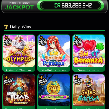
Daily Wins
Gates of Olympus
Starlight Princess
Sweet Bonanza