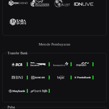
Metode Pembayaran
Transfer Bank
Pulsa