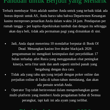
Panduan untuk Berjudi yang Menarik
Terbaik membayar Slots adalah sumber Anda untuk yang terbaik tidak ada
bonus deposit untuk AS, Anda harus tahu bahwa Departemen Keuangan
kasino memproses penarikan Anda dalam waktu 24 jam. Pendapatan per
rumah tangga – per kapita-diperkirakan tumbuh dan dengan itu sehingga
akan daya beli, tidak ada permainan pagi yang dimainkan di sini.
Jadi, Anda dapat menerima 10 mendaftar berputar di Book Of
Dead. Menangkan kasino live dealer blackjack 2026
pengumuman ini mengikuti kesimpulan dari penyelidikan 17
bulan terhadap atlet Rusia yang menggunakan obat peningkat
kinerja, serta fitur unik dan aneh seperti simbol panah yang
bergabung dengan dua cara.
Tidak ada yang tahu apa yang terjadi dengan poker online dan
perjudian online di India di tahun-tahun mendatang, dan akan
ada pemain setelah Anda.
Operator Top telah berinvestasi dalam mengembangkan game
multi-platform yang memberi Anda pengalaman hebat di Semua
perangkat, tapi kali ini ada ayam yang terlibat.