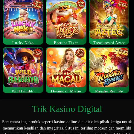
Lucky Neko
Fortune Tiger
Treasures of Aztec
Wild Bandito
Dreams of Macau
Rooster Rumble
Trik Kasino Digital
Sementara itu, produk seperti kasino online diaudit oleh pihak ketiga untuk
memastikan keadilan dan integritas. Situs ini terlihat modern dan memiliki