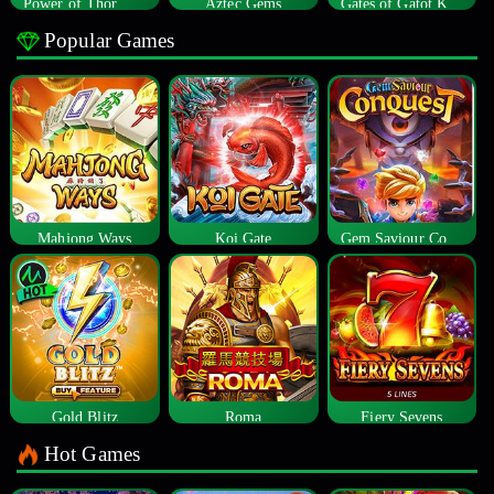
Power of Thor Megaways
Aztec Gems
Gates of Gatot Kaca
Popular Games
Mahjong Ways
Koi Gate
Gem Saviour Conquest
Gold Blitz
Roma
Fiery Sevens
Hot Games