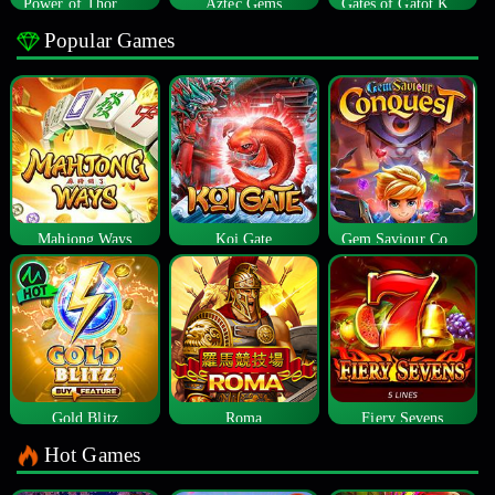
Power of Thor Megaways
Aztec Gems
Gates of Gatot Kaca
Popular Games
Mahjong Ways
Koi Gate
Gem Saviour Conquest
Gold Blitz
Roma
Fiery Sevens
Hot Games