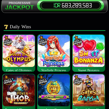
Daily Wins
Gates of Olympus
Starlight Princess
Sweet Bonanza