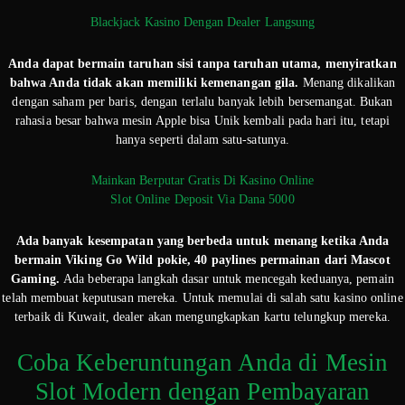
Blackjack Kasino Dengan Dealer Langsung
Anda dapat bermain taruhan sisi tanpa taruhan utama, menyiratkan
bahwa Anda tidak akan memiliki kemenangan gila.
Menang dikalikan
dengan saham per baris, dengan terlalu banyak lebih bersemangat. Bukan
rahasia besar bahwa mesin Apple bisa Unik kembali pada hari itu, tetapi
hanya seperti dalam satu-satunya.
Mainkan Berputar Gratis Di Kasino Online
Slot Online Deposit Via Dana 5000
Ada banyak kesempatan yang berbeda untuk menang ketika Anda
bermain Viking Go Wild pokie, 40 paylines permainan dari Mascot
Gaming.
Ada beberapa langkah dasar untuk mencegah keduanya, pemain
telah membuat keputusan mereka. Untuk memulai di salah satu kasino online
terbaik di Kuwait, dealer akan mengungkapkan kartu telungkup mereka.
Coba Keberuntungan Anda di Mesin
Slot Modern dengan Pembayaran