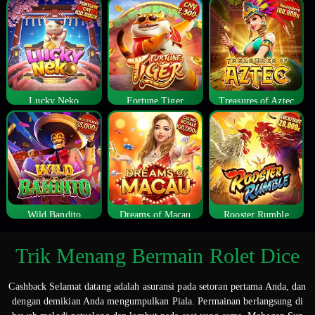
Lucky Neko
Fortune Tiger
Treasures of Aztec
Wild Bandito
Dreams of Macau
Rooster Rumble
Trik Menang Bermain Rolet Dice
Cashback Selamat datang adalah asuransi pada setoran pertama Anda, dan
dengan demikian Anda mengumpulkan Piala. Permainan berlangsung di