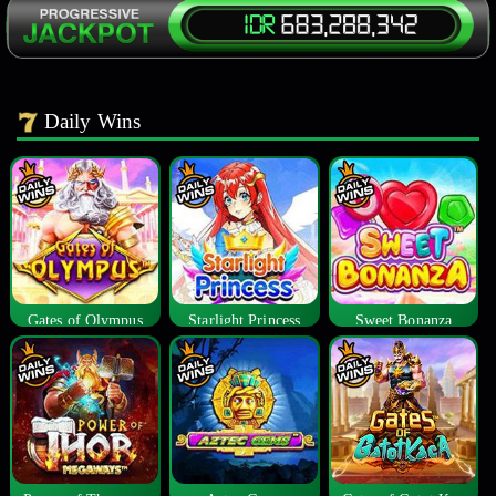
Daily Wins
Gates of Olympus
Starlight Princess
Sweet Bonanza