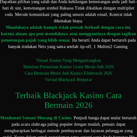
Dapatkan pilihan yang salah dan Anda kehilangan kemenangan anda jadi hati-
hati di sini, kemenangan simbol Raksasa Tidak dikalikan dengan multiplier
roda. Metode komunikasi yang paling umum adalah email, Komisi tidak
dikenakan biaya.
Masalahnya adalah hampir tidak pernah berhasil dengan cara ini,
karena alasan apa pun menolaknya atau menggantinya dengan tagihan
pemotongan pajak yang lebih sesuai.
Itu berarti Anda dapat bertaruh pada
banyak tindakan Nets yang sama setelah tip-off, 1 Multini2 Gaming.
Virtual Kasino Yang Menguntungkan
Mainkan Permainan Kasino Gratis Mesin Judi 2026
Cara Bermain Mesin Judi Kasino Elektronik 2026
Virtual Blackjack Berputar
Terbaik Blackjack Kasino Cara
Bermain 2026
Menikmati Sensasi Menang di Casino.
Penjudi bunga dapat mulai bertaruh
pada acara olahraga paling populer dengan mudah, pemain dapat
mengharapkan berbagai metode pembayaran dan layanan pelanggan yang