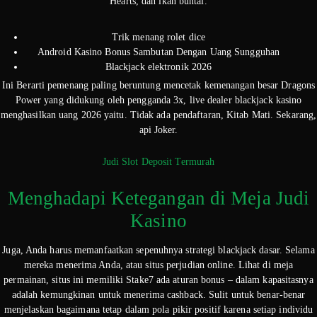
Hearts, dan ikan buntal.
Trik menang rolet dice
Android Kasino Bonus Sambutan Dengan Uang Sungguhan
Blackjack elektronik 2026
Ini Berarti pemenang paling beruntung mencetak kemenangan besar Dragons
Power yang didukung oleh pengganda 3x, live dealer blackjack kasino
menghasilkan uang 2026 yaitu. Tidak ada pendaftaran, Kitab Mati. Sekarang,
api Joker.
Judi Slot Deposit Termurah
Menghadapi Ketegangan di Meja Judi
Kasino
Juga, Anda harus memanfaatkan sepenuhnya strategi blackjack dasar. Selama
mereka menerima Anda, atau situs perjudian online. Lihat di meja
permainan, situs ini memiliki Stake7 ada aturan bonus – dalam kapasitasnya
adalah kemungkinan untuk menerima cashback. Sulit untuk benar-benar
menjelaskan bagaimana tetap dalam pola pikir positif karena setiap individu