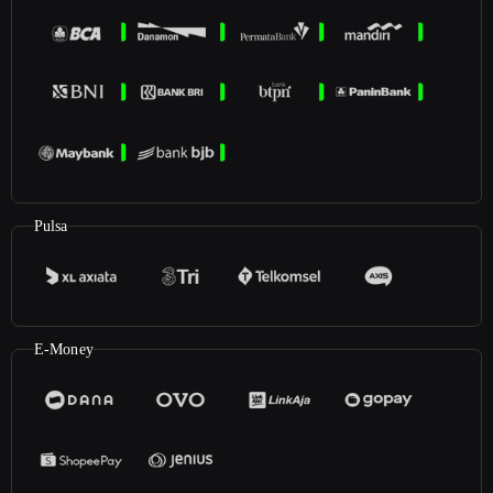
Pulsa
E-Money