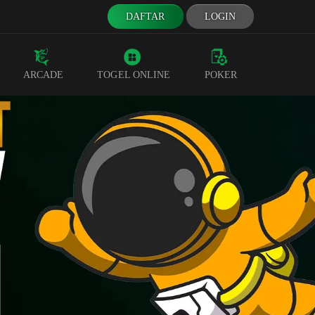
DAFTAR
LOGIN
ARCADE
TOGEL ONLINE
POKER