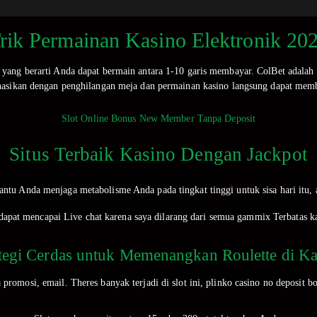
rik Permainan Kasino Elektronik 20
yang berarti Anda dapat bermain antara 1-10 garis membayar. ColBet adalah K
asikan dengan penghilangan meja dan permainan kasino langsung dapat membu
Slot Online Bonus New Member Tanpa Deposit
Situs Terbaik Kasino Dengan Jackpot
ntu Anda menjaga metabolisme Anda pada tingkat tinggi untuk sisa hari itu, a
dapat mencapai Live chat karena saya dilarang dari semua gammix Terbatas kas
ategi Cerdas untuk Memenangkan Roulette di Ka
promosi, email. Theres banyak terjadi di slot ini, plinko casino no deposit b