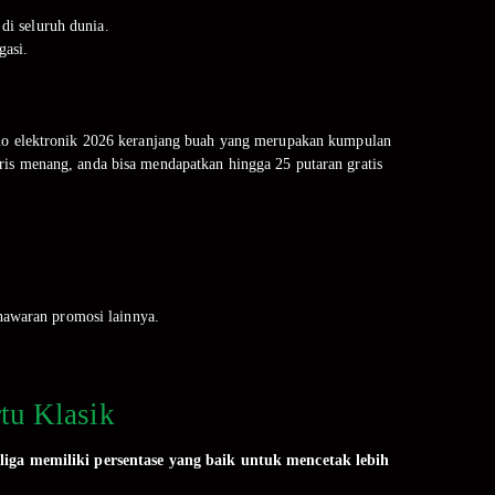
 di seluruh dunia.
gasi.
ino elektronik 2026 keranjang buah yang merupakan kumpulan
ris menang, anda bisa mendapatkan hingga 25 putaran gratis
nawaran promosi lainnya.
tu Klasik
 liga memiliki persentase yang baik untuk mencetak lebih