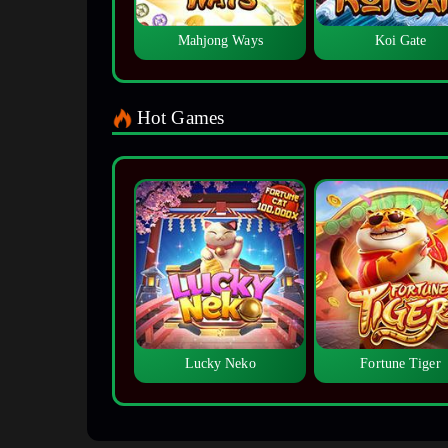
Mahjong Ways
Koi Gate
Hot Games
Lucky Neko
Fortune Tiger