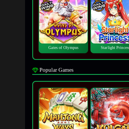
Gates of Olympus
Starlight Princes
Popular Games