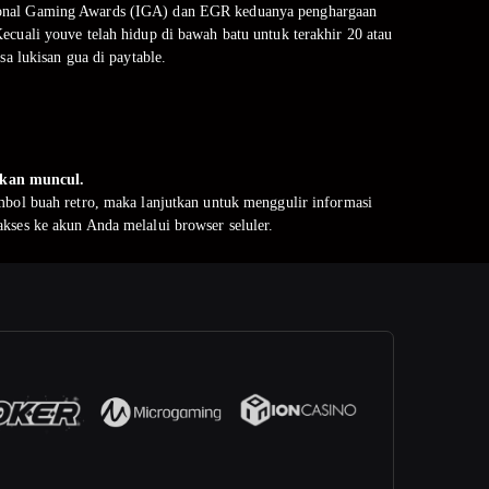
national Gaming Awards (IGA) dan EGR keduanya penghargaan
ecuali youve telah hidup di bawah batu untuk terakhir 20 atau
a lukisan gua di paytable.
akan muncul.
imbol buah retro, maka lanjutkan untuk menggulir informasi
kses ke akun Anda melalui browser seluler.