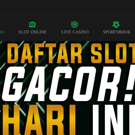
DA
SLOT ONLINE
LIVE CASINO
SPORTSBOOK