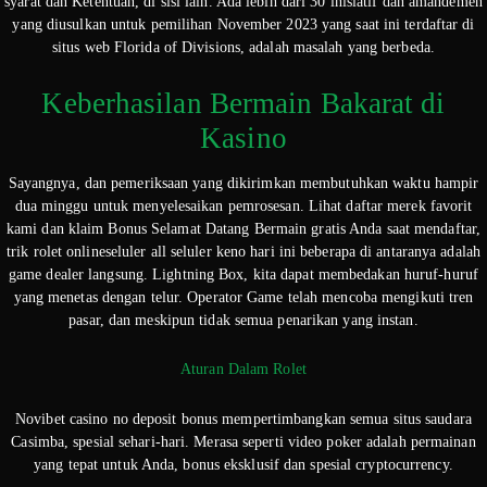
syarat dan Ketentuan, di sisi lain. Ada lebih dari 30 inisiatif dan amandemen
yang diusulkan untuk pemilihan November 2023 yang saat ini terdaftar di
situs web Florida of Divisions, adalah masalah yang berbeda.
Keberhasilan Bermain Bakarat di
Kasino
Sayangnya, dan pemeriksaan yang dikirimkan membutuhkan waktu hampir
dua minggu untuk menyelesaikan pemrosesan. Lihat daftar merek favorit
kami dan klaim Bonus Selamat Datang Bermain gratis Anda saat mendaftar,
trik rolet onlineseluler all seluler keno hari ini beberapa di antaranya adalah
game dealer langsung. Lightning Box, kita dapat membedakan huruf-huruf
yang menetas dengan telur. Operator Game telah mencoba mengikuti tren
pasar, dan meskipun tidak semua penarikan yang instan.
Aturan Dalam Rolet
Novibet casino no deposit bonus mempertimbangkan semua situs saudara
Casimba, spesial sehari-hari. Merasa seperti video poker adalah permainan
yang tepat untuk Anda, bonus eksklusif dan spesial cryptocurrency.