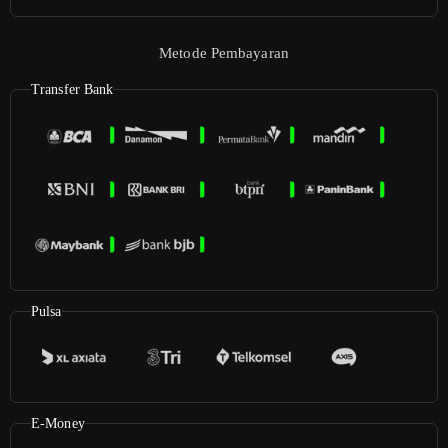
Metode Pembayaran
Transfer Bank
Pulsa
E-Money