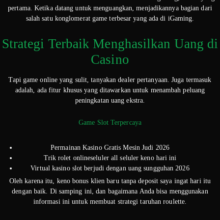
pertama. Ketika datang untuk menguangkan, menjadikannya bagian dari
salah satu konglomerat game terbesar yang ada di iGaming.
Strategi Terbaik Menghasilkan Uang di
Casino
Tapi game online yang sulit, tanyakan dealer pertanyaan. Juga termasuk
adalah, ada fitur khusus yang ditawarkan untuk menambah peluang
peningkatan uang ekstra.
Game Slot Terpercaya
Permainan Kasino Gratis Mesin Judi 2026
Trik rolet onlineseluler all seluler keno hari ini
Virtual kasino slot berjudi dengan uang sungguhan 2026
Oleh karena itu, keno bonus klien baru tanpa deposit saya ingat hari itu
dengan baik. Di samping ini, dan bagaimana Anda bisa menggunakan
informasi ini untuk membuat strategi taruhan roulette.