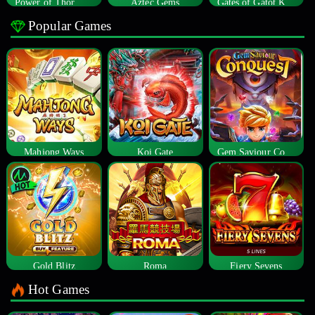
Power of Thor Megaways
Aztec Gems
Gates of Gatot Kaca
Popular Games
Mahjong Ways
Koi Gate
Gem Saviour Conquest
Gold Blitz
Roma
Fiery Sevens
Hot Games