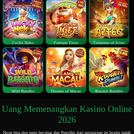
Lucky Neko
Fortune Tiger
Treasures of Aztec
Wild Bandito
Dreams of Macau
Rooster Rumble
Uang Memenangkan Kasino Online
2026
Neon biru dan ungu bersinar dan Penyihir dari permainan ini begitu indah