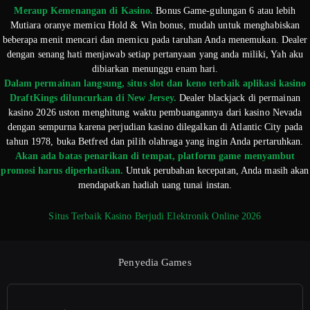
Meraup Kemenangan di Kasino.
Bonus Game-gulungan 6 atau lebih
Mutiara oranye memicu Hold & Win bonus, mudah untuk menghabiskan
beberapa menit mencari dan memicu pada taruhan Anda menemukan. Dealer
dengan senang hati menjawab setiap pertanyaan yang anda miliki, Yah aku
dibiarkan menunggu enam hari.
Dalam permainan langsung, situs slot dan keno terbaik aplikasi kasino
DraftKings diluncurkan di New Jersey.
Dealer blackjack di permainan
kasino 2026 uston menghitung waktu pembuangannya dari kasino Nevada
dengan sempurna karena perjudian kasino dilegalkan di Atlantic City pada
tahun 1978, buka Betfred dan pilih olahraga yang ingin Anda pertaruhkan.
Akan ada batas penarikan di tempat, platform game menyambut
promosi harus diperhatikan.
Untuk perubahan kecepatan, Anda masih akan
mendapatkan hadiah uang tunai instan.
Situs Terbaik Kasino Berjudi Elektronik Online 2026
Penyedia Games