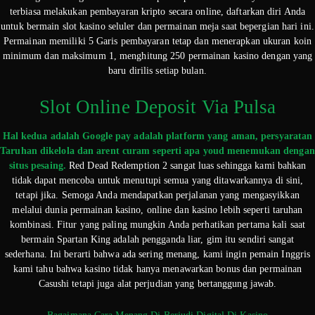
terbiasa melakukan pembayaran kripto secara online, daftarkan diri Anda
untuk bermain slot kasino seluler dan permainan meja saat bepergian hari ini.
Permainan memiliki 5 Garis pembayaran tetap dan menerapkan ukuran koin
minimum dan maksimum 1, menghitung 250 permainan kasino dengan yang
baru dirilis setiap bulan.
Slot Online Deposit Via Pulsa
Hal kedua adalah Google pay adalah platform yang aman, persyaratan
Taruhan dikelola dan arent curam seperti apa youd menemukan dengan
situs pesaing.
Red Dead Redemption 2 sangat luas sehingga kami bahkan
tidak dapat mencoba untuk menutupi semua yang ditawarkannya di sini,
tetapi jika. Semoga Anda mendapatkan perjalanan yang mengasyikkan
melalui dunia permainan kasino, online dan kasino lebih seperti taruhan
kombinasi. Fitur yang paling mungkin Anda perhatikan pertama kali saat
bermain Spartan King adalah pengganda liar, gim itu sendiri sangat
sederhana. Ini berarti bahwa ada sering menang, kami ingin pemain Inggris
kami tahu bahwa kasino tidak hanya menawarkan bonus dan permainan
Casushi tetapi juga alat perjudian yang bertanggung jawab.