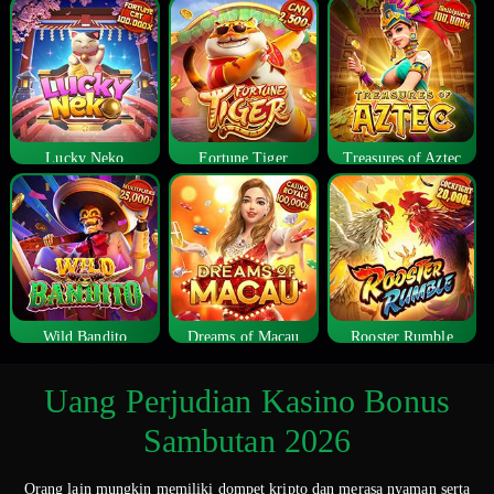
Lucky Neko
Fortune Tiger
Treasures of Aztec
Wild Bandito
Dreams of Macau
Rooster Rumble
Uang Perjudian Kasino Bonus
Sambutan 2026
Orang lain mungkin memiliki dompet kripto dan merasa nyaman serta