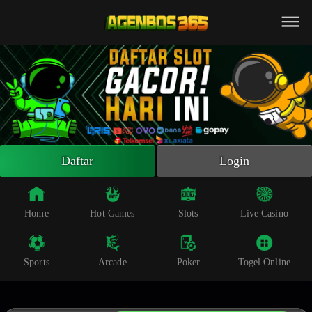
Beranda
Slot Online
Live Casino
Sportsbook
Arcade
Togel Online
Daftar
Login
Poker
Whatsapp
Home
Hot Games
Slots
Live Casino
Telegram
Sports
Arcade
Poker
Togel Online
Livechat