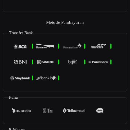
Metode Pembayaran
Transfer Bank
Pulsa
E-Money