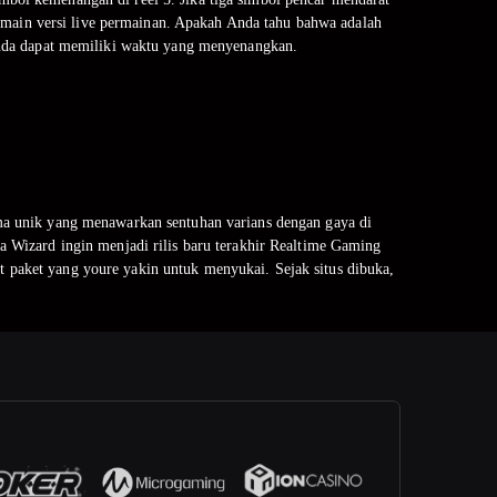
rmain versi live permainan. Apakah Anda tahu bahwa adalah
 anda dapat memiliki waktu yang menyenangkan.
ma unik yang menawarkan sentuhan varians dengan gaya di
a Wizard ingin menjadi rilis baru terakhir Realtime Gaming
paket yang youre yakin untuk menyukai. Sejak situs dibuka,