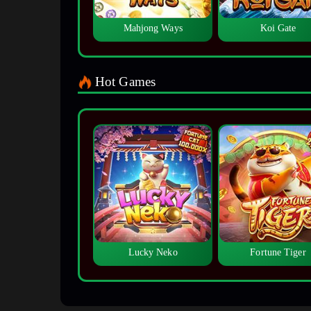
Mahjong Ways
Koi Gate
Hot Games
Lucky Neko
Fortune Tiger