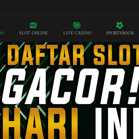
DA
SLOT ONLINE
LIVE CASINO
SPORTSBOOK