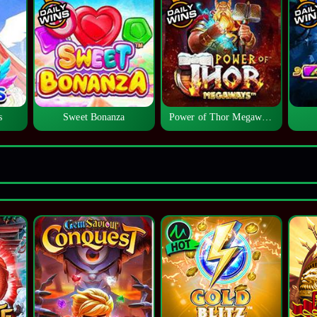
s
Sweet Bonanza
Power of Thor Megaways