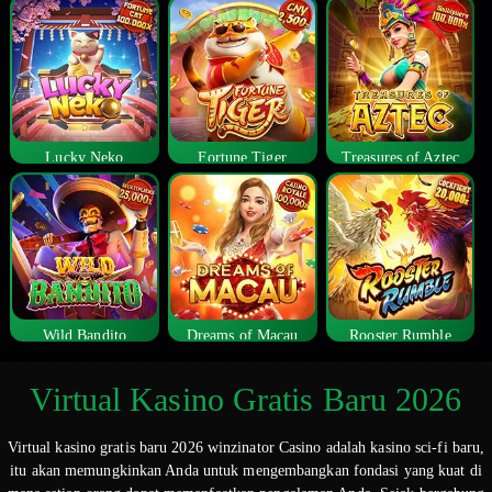
Lucky Neko
Fortune Tiger
Treasures of Aztec
Wild Bandito
Dreams of Macau
Rooster Rumble
Virtual Kasino Gratis Baru 2026
Virtual kasino gratis baru 2026 winzinator Casino adalah kasino sci-fi baru,
itu akan memungkinkan Anda untuk mengembangkan fondasi yang kuat di