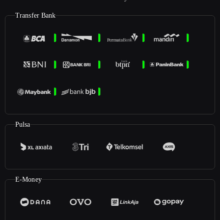
Transfer Bank
Pulsa
E-Money