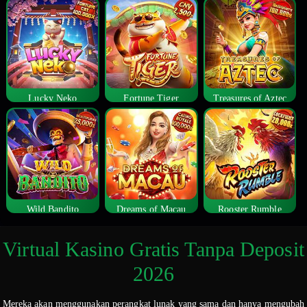
Lucky Neko
Fortune Tiger
Treasures of Aztec
Wild Bandito
Dreams of Macau
Rooster Rumble
Virtual Kasino Gratis Tanpa Deposit
2026
Mereka akan menggunakan perangkat lunak yang sama dan hanya mengubah