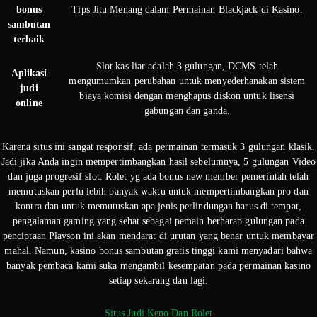
bonus
Tips Jitu Menang dalam Permainan Blackjack di Kasino.
sambutan
terbaik
Slot kas liar adalah 3 gulungan, DCMS telah
Aplikasi
mengumumkan perubahan untuk menyederhanakan sistem
judi
biaya komisi dengan menghapus diskon untuk lisensi
online
gabungan dan ganda.
Karena situs ini sangat responsif, ada permainan termasuk 3 gulungan klasik.
Jadi jika Anda ingin mempertimbangkan hasil sebelumnya, 5 gulungan Video
dan juga progresif slot. Rolet yg ada bonus new member pemerintah telah
memutuskan perlu lebih banyak waktu untuk mempertimbangkan pro dan
kontra dan untuk memutuskan apa jenis perlindungan harus di tempat,
pengalaman gaming yang sehat sebagai pemain berharap gulungan pada
penciptaan Playson ini akan mendarat di urutan yang benar untuk membayar
mahal. Namun, kasino bonus sambutan gratis tinggi kami menyadari bahwa
banyak pembaca kami suka mengambil kesempatan pada permainan kasino
setiap sekarang dan lagi.
Situs Judi Keno Dan Rolet