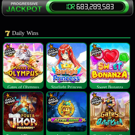
Daily Wins
Gates of Olympus
Starlight Princess
Sweet Bonanza