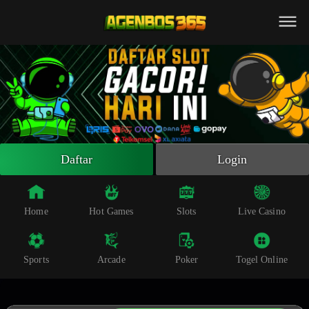
Beranda
Slot Online
Live Casino
Sportsbook
Arcade
Togel Online
Daftar
Login
Poker
Whatsapp
Home
Hot Games
Slots
Live Casino
Telegram
Sports
Arcade
Poker
Togel Online
Livechat