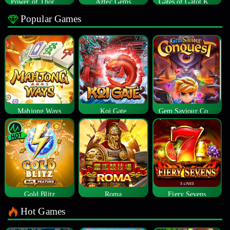
Power of Thor Megaways
Aztec Gems
Gates of Gatot Kaca
Popular Games
Mahjong Ways
Koi Gate
Gem Saviour Conquest
Gold Blitz
Roma
Fiery Sevens
Hot Games