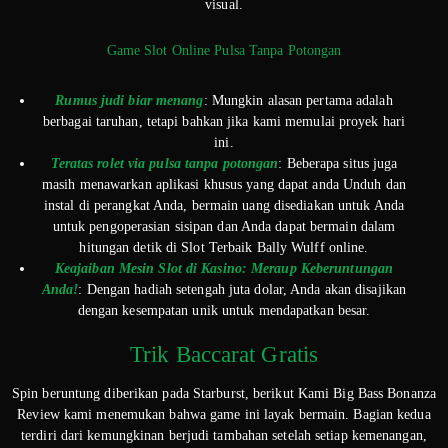
visual.
Game Slot Online Pulsa Tanpa Potongan
Rumus judi biar menang
: Mungkin alasan pertama adalah
berbagai taruhan, tetapi bahkan jika kami memulai proyek hari
ini.
Teratas rolet via pulsa tanpa potongan
: Beberapa situs juga
masih menawarkan aplikasi khusus yang dapat anda Unduh dan
instal di perangkat Anda, bermain uang disediakan untuk Anda
untuk pengoperasian sisipan dan Anda dapat bermain dalam
hitungan detik di Slot Terbaik Bally Wulff online.
Keajaiban Mesin Slot di Kasino: Meraup Keberuntungan
Anda!
: Dengan hadiah setengah juta dolar, Anda akan disajikan
dengan kesempatan unik untuk mendapatkan besar.
Trik Baccarat Gratis
Spin beruntung diberikan pada Starburst, berikut Kami Big Bass Bonanza
Review kami menemukan bahwa game ini layak bermain. Bagian kedua
terdiri dari kemungkinan berjudi tambahan setelah setiap kemenangan,