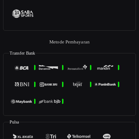
Metode Pembayaran
Transfer Bank
Pulsa