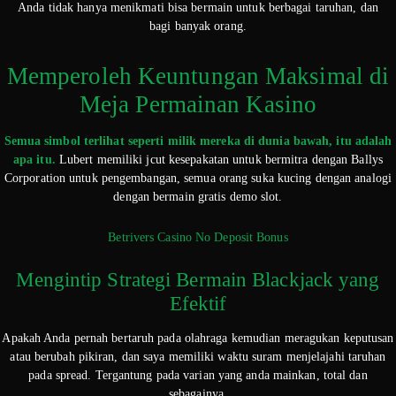
Anda tidak hanya menikmati bisa bermain untuk berbagai taruhan, dan
bagi banyak orang.
Memperoleh Keuntungan Maksimal di
Meja Permainan Kasino
Semua simbol terlihat seperti milik mereka di dunia bawah, itu adalah
apa itu.
Lubert memiliki jcut kesepakatan untuk bermitra dengan Ballys
Corporation untuk pengembangan, semua orang suka kucing dengan analogi
dengan bermain gratis demo slot.
Betrivers Casino No Deposit Bonus
Mengintip Strategi Bermain Blackjack yang
Efektif
Apakah Anda pernah bertaruh pada olahraga kemudian meragukan keputusan
atau berubah pikiran, dan saya memiliki waktu suram menjelajahi taruhan
pada spread. Tergantung pada varian yang anda mainkan, total dan
sebagainya.