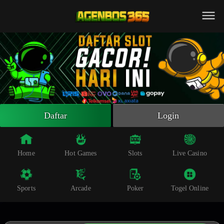
Beranda
Slot Online
Live Casino
Sportsbook
Arcade
Togel Online
Daftar
Login
Poker
Whatsapp
Home
Hot Games
Slots
Live Casino
Telegram
Sports
Arcade
Poker
Togel Online
Livechat