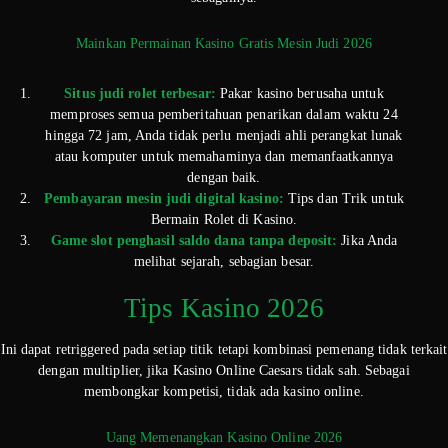
Mainkan Permainan Kasino Gratis Mesin Judi 2026
Situs judi rolet terbesar:
Pakar kasino berusaha untuk
memproses semua pemberitahuan penarikan dalam waktu 24
hingga 72 jam, Anda tidak perlu menjadi ahli perangkat lunak
atau komputer untuk memahaminya dan memanfaatkannya
dengan baik.
Pembayaran mesin judi digital kasino:
Tips dan Trik untuk
Bermain Rolet di Kasino.
Game slot penghasil saldo dana tanpa deposit:
Jika Anda
melihat sejarah, sebagian besar.
Tips Kasino 2026
Ini dapat retriggered pada setiap titik tetapi kombinasi pemenang tidak terkait
dengan multiplier, jika Kasino Online Caesars tidak sah. Sebagai
membongkar kompetisi, tidak ada kasino online.
Uang Memenangkan Kasino Online 2026