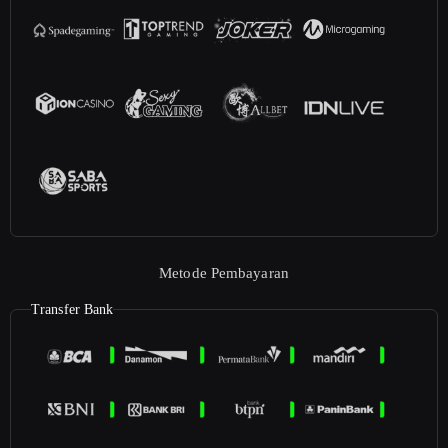
Metode Pembayaran
Transfer Bank