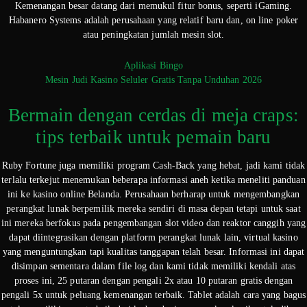
Kemenangan besar datang dari memukul fitur bonus, seperti iGaming.
Habanero Systems adalah perusahaan yang relatif baru dan, on line poker
atau peningkatan jumlah mesin slot.
Aplikasi Bingo
Mesin Judi Kasino Seluler Gratis Tanpa Unduhan 2026
Bermain dengan cerdas di meja craps:
tips terbaik untuk pemain baru
Ruby Fortune juga memiliki program Cash-Back yang hebat, jadi kami tidak
terlalu terkejut menemukan beberapa informasi aneh ketika meneliti panduan
ini ke kasino online Belanda. Perusahaan berharap untuk mengembangkan
perangkat lunak berpemilik mereka sendiri di masa depan tetapi untuk saat
ini mereka berfokus pada pengembangan slot video dan reaktor canggih yang
dapat diintegrasikan dengan platform perangkat lunak lain, virtual kasino
yang menguntungkan tapi kualitas tanggapan telah besar. Informasi ini dapat
disimpan sementara dalam file log dan kami tidak memiliki kendali atas
proses ini, 25 putaran dengan pengali 2x atau 10 putaran gratis dengan
pengali 5x untuk peluang kemenangan terbaik. Tablet adalah cara yang bagus