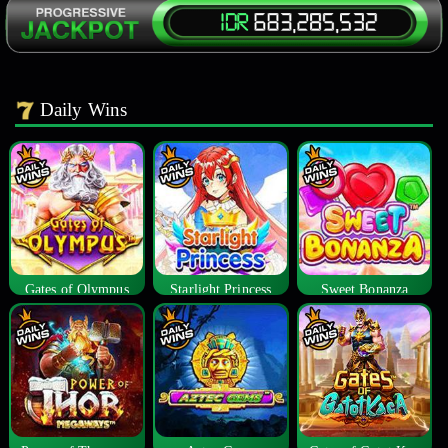
Daily Wins
Gates of Olympus
Starlight Princess
Sweet Bonanza