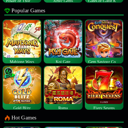
Power of Thor Megaways
Aztec Gems
Gates of Gatot Kaca
Popular Games
Mahjong Ways
Koi Gate
Gem Saviour Conquest
Gold Blitz
Roma
Fiery Sevens
Hot Games