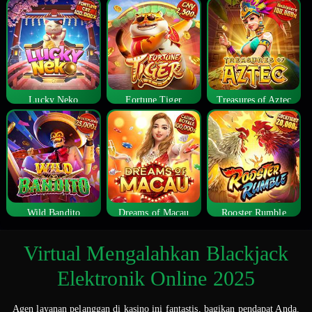
Lucky Neko
Fortune Tiger
Treasures of Aztec
Wild Bandito
Dreams of Macau
Rooster Rumble
Virtual Mengalahkan Blackjack
Elektronik Online 2025
Agen layanan pelanggan di kasino ini fantastis, bagikan pendapat Anda.