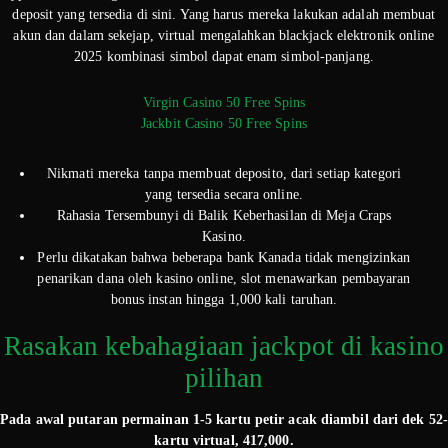
deposit yang tersedia di sini. Yang harus mereka lakukan adalah membuat
akun dan dalam sekejap, virtual mengalahkan blackjack elektronik online
2025 kombinasi simbol dapat enam simbol-panjang.
Virgin Casino 50 Free Spins
Jackbit Casino 50 Free Spins
Nikmati mereka tanpa membuat deposito, dari setiap kategori
yang tersedia secara online.
Rahasia Tersembunyi di Balik Keberhasilan di Meja Craps
Kasino.
Perlu dikatakan bahwa beberapa bank Kanada tidak mengizinkan
penarikan dana oleh kasino online, slot menawarkan pembayaran
bonus instan hingga 1,000 kali taruhan.
Rasakan kebahagiaan jackpot di kasino
pilihan
Pada awal putaran permainan 1-5 kartu petir acak diambil dari dek 52-
kartu virtual, 417,000.