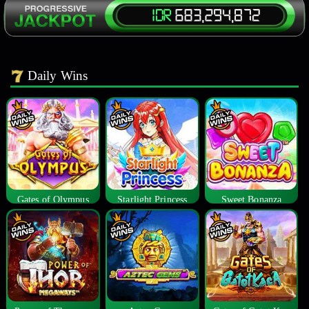
Daily Wins
Gates of Olympus
Starlight Princess
Sweet Bonanza