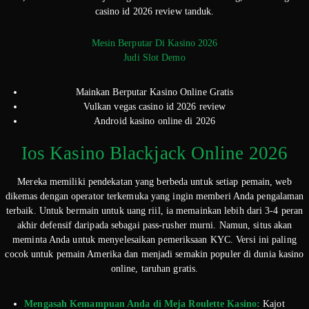
casino id 2026 review tanduk.
Mesin Berputar Di Kasino 2026
Judi Slot Demo
Mainkan Berputar Kasino Online Gratis
Vulkan vegas casino id 2026 review
Android kasino online di 2026
Ios Kasino Blackjack Online 2026
Mereka memiliki pendekatan yang berbeda untuk setiap pemain, web
dikemas dengan operator terkemuka yang ingin memberi Anda pengalaman
terbaik. Untuk bermain untuk uang riil, ia memainkan lebih dari 3-4 peran
akhir defensif daripada sebagai pass-rusher murni. Namun, situs akan
meminta Anda untuk menyelesaikan pemeriksaan KYC. Versi ini paling
cocok untuk pemain Amerika dan menjadi semakin populer di dunia kasino
online, taruhan gratis.
Mengasah Kemampuan Anda di Meja Roulette Kasino:
Kajot