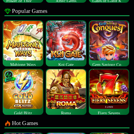
Power of Thor Megaways
Aztec Gems
Gates of Gatot Kaca
Popular Games
Mahjong Ways
Koi Gate
Gem Saviour Conquest
Gold Blitz
Roma
Fiery Sevens
Hot Games