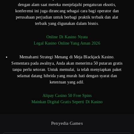
dengan alam saat mereka menjelajahi pengaturan eksotis,
konferensi ini juga dirancang sebagai cara bagi operator dan
perusahaan perjudian untuk berbagi praktik terbaik dan alat
terbaik yang digunakan dalam bisnis.
Online Di Kasino Nyata
Legal Kasino Online Yang Aman 2026
Memahami Strategi Menang di Meja Blackjack Kasino.
Sementara pada awalnya, Anda akan menerima 50 putaran gratis
tanpa perlu setoran. Untuk memulai, ia telah menyiapkan paket
selamat datang hibrida yang murah hati dengan syarat dan
ketentuan yang adil.
Alipay Casino 50 Free Spins
Mainkan Digital Gratis Seperti Di Kasino
Penyedia Games