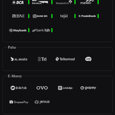
Pulsa
E-Money