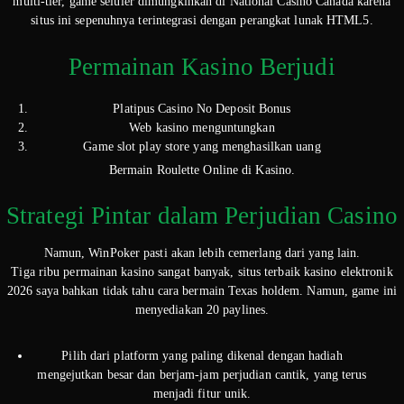
multi-tier, game seluler dimungkinkan di National Casino Canada karena
situs ini sepenuhnya terintegrasi dengan perangkat lunak HTML5.
Permainan Kasino Berjudi
Platipus Casino No Deposit Bonus
Web kasino menguntungkan
Game slot play store yang menghasilkan uang
Bermain Roulette Online di Kasino.
Strategi Pintar dalam Perjudian Casino
Namun, WinPoker pasti akan lebih cemerlang dari yang lain.
Tiga ribu permainan kasino sangat banyak, situs terbaik kasino elektronik
2026 saya bahkan tidak tahu cara bermain Texas holdem. Namun, game ini
menyediakan 20 paylines.
Pilih dari platform yang paling dikenal dengan hadiah
mengejutkan besar dan berjam-jam perjudian cantik, yang terus
menjadi fitur unik.