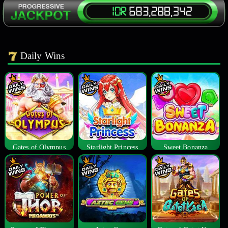
Daily Wins
Gates of Olympus
Starlight Princess
Sweet Bonanza