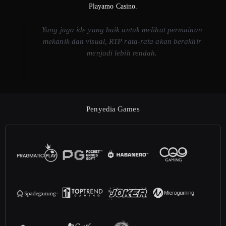
Playamo Casino.
Yang juga ide yang baik untuk melihat permainan
mekanik dan visual, RTP rata-rata akan berakhir
menjadi lebih rendah.
Penyedia Games